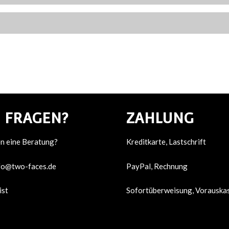
 F
RAGEN?
ZAHLUNG
en eine Beratung?
Kreditkarte, Lastschrift
fo@two-faces.de
PayPal, Rechnung
ist
Sofortüberweisung, Vorauska