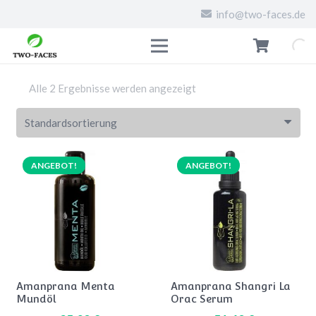
info@two-faces.de
Alle 2 Ergebnisse werden angezeigt
ANGEBOT!
ANGEBOT!
Amanprana Menta
Amanprana Shangri La
Mundöl
Orac Serum