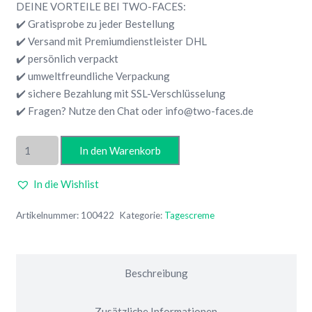
17,00 €
14,49 €.
DEINE VORTEILE BEI TWO-FACES:
✔️ Gratisprobe zu jeder Bestellung
✔️ Versand mit Premiumdienstleister DHL
✔️ persönlich verpackt
✔️ umweltfreundliche Verpackung
✔️ sichere Bezahlung mit SSL-Verschlüsselung
✔️ Fragen? Nutze den Chat oder info@two-faces.de
Hagina
In den Warenkorb
Naturgeist
Feuchtigkeitsemulsion
In die Wishlist
mit
Propolis
Artikelnummer:
100422
Kategorie:
Tagescreme
Menge
Beschreibung
Zusätzliche Informationen