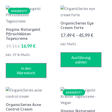
ANGEBOT!
OrganicSeries Eye
Cream Forte
Hagina Naturgeist
Pfirsichblüten
17,49
€
–
45,99
€
Tagescreme
inkl. MwSt.
Ursprünglicher
Aktueller
19,15
€
16,99
€
Preis
Preis
Dies
inkl. 19 % MwSt.
Ausführung
war:
ist:
Prod
wählen
19,15 €
16,99 €.
weis
In den
mehr
Warenkorb
Vari
auf.
Die
ANGEBOT!
Opti
könn
OrganicSeries Acne
auf
Control Cream
Hagina Naturgeist