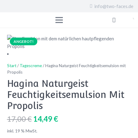
info@two-faces.de
ANGEBOT!
Start
/
Tagescreme
/ Hagina Naturgeist Feuchtigkeitsemulsion mit
Propolis
Hagina Naturgeist
Feuchtigkeitsemulsion Mit
Propolis
Ursprünglicher
Aktueller
17,00
€
14,49
€
Preis
Preis
inkl. 19 % MwSt.
war:
ist: