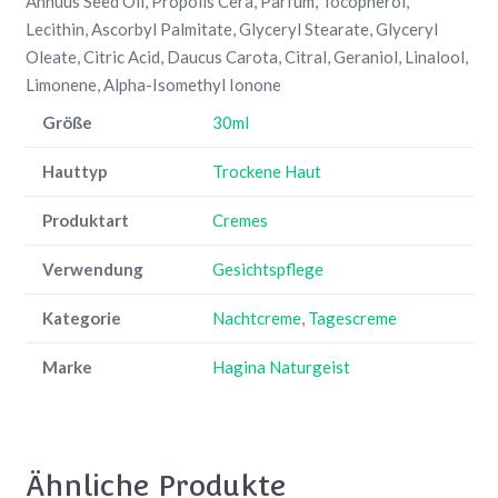
Annuus Seed Oil, Propolis Cera, Parfum, Tocopherol,
Lecithin, Ascorbyl Palmitate, Glyceryl Stearate, Glyceryl
Oleate, Citric Acid, Daucus Carota, Citral, Geraniol, Linalool,
Limonene, Alpha-Isomethyl Ionone
Größe
30ml
Hauttyp
Trockene Haut
Produktart
Cremes
Verwendung
Gesichtspflege
Kategorie
Nachtcreme
,
Tagescreme
Marke
Hagina Naturgeist
Ähnliche Produkte